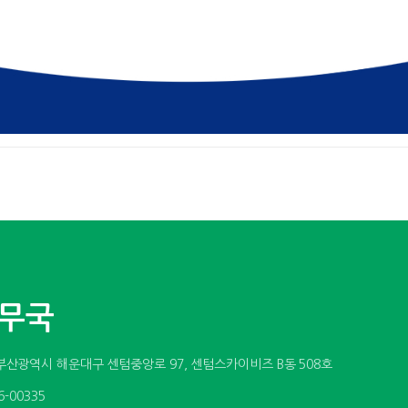
사무국
소 : 부산광역시 해운대구 센텀중앙로 97, 센텀스카이비즈 B동 508호
6-00335