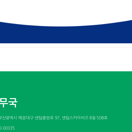
사무국
소 : 부산광역시 해운대구 센텀중앙로 97, 센텀스카이비즈 B동 508호
6-00335